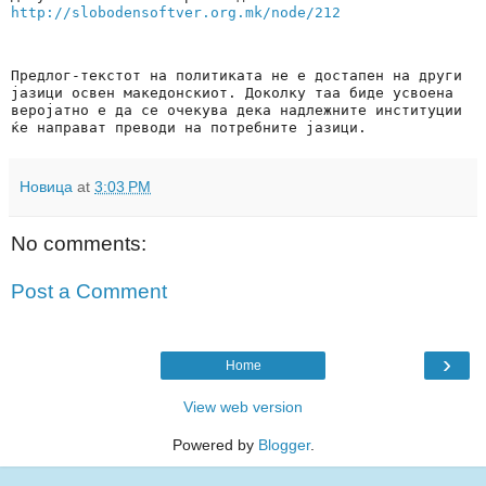
http://slobodensoftver.org.mk/node/212
Предлог-текстот на политиката не е достапен на други 
јазици освен македонскиот. Доколку таа биде усвоена 
веројатно е да се очекува дека надлежните институции 
ќе направат преводи на потребните јазици.
Новица
at
3:03 PM
No comments:
Post a Comment
›
Home
View web version
Powered by
Blogger
.