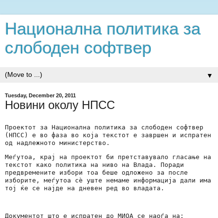
Национална политика за
слободен софтвер
▼
Tuesday, December 20, 2011
Новини околу НПСС
Проектот за Национална политика за слободен софтвер 
(НПСС) е во фаза во која текстот е завршен и испратен 
од надлежното министерство.
Меѓутоа, крај на проектот би претставувало гласање на 
текстот како политика на ниво на Влада. Поради 
предвремените избори тоа беше одложено за после 
изборите, меѓутоа сѐ уште немаме информација дали има 
тој ќе се најде на дневен ред во владата.
Документот што е испратен до МИОА се наоѓа на: 