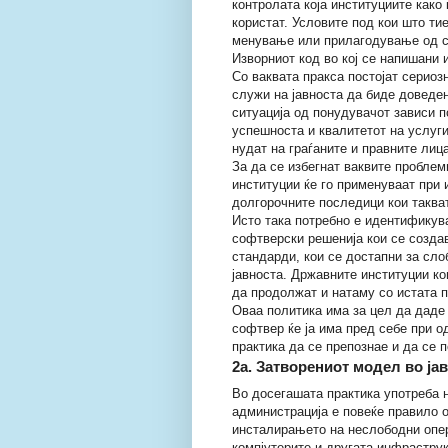
контролата која институциите како 
користат. Условите под кои што ти
менување или прилагодување од ст
Изворниот код во кој се напишани 
Со ваквата пракса постојат сериоз
служи на јавноста да биде доведе
ситуација од понудувачот зависи п
успешноста и квалитетот на услуги
нудат на граѓаните и правните лица
За да се избегнат ваквите проблем
институции ќе го применуваат при и
долгорочните последици кои таква
Исто така потребно е идентификув
софтверски решенија кои се создав
стандарди, кои се достапни за сло
јавноста. Државните институции ко
да продолжат и натаму со истата п
Оваа политика има за цел да даде 
софтвер ќе ја има пред себе при 
практика да се препознае и да се 
2а. Затворениот модел во ја
Во досегашата практика употреба 
администрација е повеќе правило о
инсталирањето на неслободни опе
компјутерите и другата инфраструк