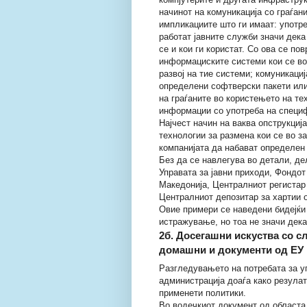
начинот на комуникација со граѓа
импликациите што ги имаат: употр
работат јавните служби значи дека
се и кои ги користат. Со ова се п
информациските системи кои се во 
развој на тие системи; комуникациј
определени софтверски пакети или
на граѓаните во користењето на те
информации со употреба на специ
Најчест начин на ваква опструкциј
технологии за размена кои се во з
компанијата да набават определен
Без да се навлегува во детали, де
Управата за јавни приходи, Фондот
Македонија, Централниот регистар 
Централниот депозитар за хартии 
Овие примери се наведени бидејќи 
истражување, но тоа не значи дека
2б. Досегашни искуства со с
домашни и документи од ЕУ 
Разгледувањето на потребата за у
администрација доаѓа како резула
применети политики.
Во водечкиот документ од областа 