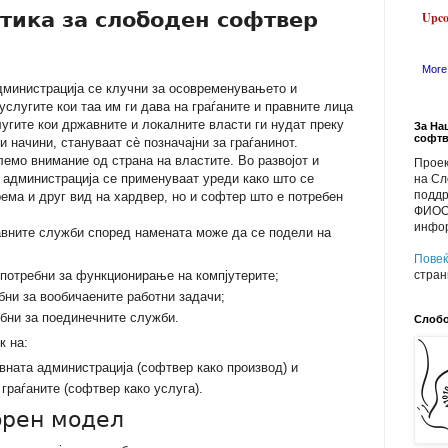
тика за слободен софтвер
Upc
Mor
администрација се клучни за осовременувањето и
слугите кои таа им ги дава на граѓаните и правните лица
лугите кои државните и локалните власти ги нудат преку
За На
софт
и начини, стануваат сѐ позначајни за граѓанинот.
емо внимание од страна на властите. Во развојот и
Проек
 администрација се применуваат уреди како што се
на Сл
поддр
ема и друг вид на хардвер, но и софтер што е потребен
ФИООМ
инфор
авните служби според намената може да се подели на
Пове
стран
 потребни за функционирање на компјутерите;
бни за вообичаените работни задачи;
бни за поединечните служби.
Слобо
к на:
вната администрација (софтвер како производ) и
граѓаните (софтвер како услуга).
орен модел