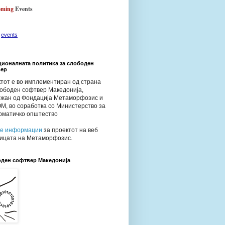
oming
Events
e
events
ционалната политика за слободен
вер
тот е во имплементиран од страна
ободен софтвер Македонија,
жан од Фондација Метаморфозис и
, во соработка со Министерство за
матичко општество
ќе информаци
и
за проектот на веб
ицата на Метаморфозис.
ден софтвер Македонија