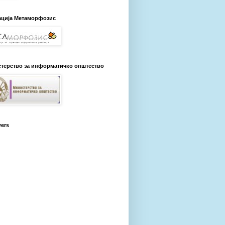
ција Метаморфозис
терство за информатичко општество
wers