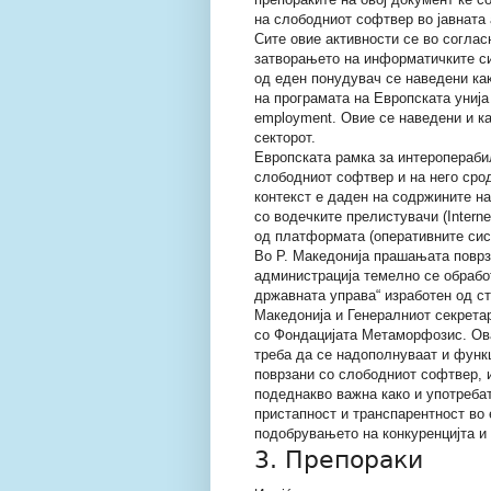
на слободниот софтвер во јавната 
Сите овие активности се во соглас
затворањето на информатичките си
од еден понудувач се наведени как
на програмата на Европската унија i
employment. Овие се наведени и ка
секторот.
Европската рамка за интероперабил
слободниот софтвер и на него срод
контекст е даден на содржините на
со водечките прелистувачи (Internet
од платформата (оперативните сис
Во Р. Македонија прашањата поврз
администрација темелно се обрабо
државната управа“ изработен од с
Македонија и Генералниот секретар
со Фондацијата Метаморфозис. Ова
треба да се надополнуваат и функ
поврзани со слободниот софтвер, и
подеднакво важна како и употреба
пристапност и транспарентност во 
подобрувањето на конкуренцијта и 
3. Препораки