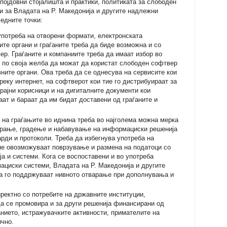
појдовни стојалишта и практики, политиката за слободен
и за Владата на Р. Македонија и другите надлежни
едните точки:
 употреба на отворени формати, електронската
те органи и граѓаните треба да биде возможна и со
ер. Граѓаните и компаниите треба да имаат избор во
 по своја желба да можат да користат слободен софтвер
ните органи. Ова треба да се однесува на сервисите кои
реку интернет, на софтверот кои тие го дистрибуираат за
крајни корисници и на дигиталните документи кои
аат и бараат да им бидат доставени од граѓаните и
на граѓањите во иднина треба во најголема можна мерка
ирање, градење и набавување на информациски решенија
рди и протоколи. Треба да избегнува употреба на
е овозможуваат поврзување и размена на податоци со
а и системи. Кога се воспоставени и во употреба
ациски системи, Владата на Р. Македонија и другите
а го поддржуваат нивното отварање при дополнувања и
иректно со потребите на државните институции,
а се промовира и за други решенија финансирани од
анието, истражувачките активности, примателите на
чно.