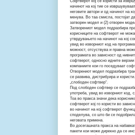
Софтверот кој се користи за изврш
начинот на кој тие се извршувуваа
неговите автори и од начинот на ко
менува. Во таа смисла, постојат 
затворен модел и (2) отворен моде
Затворениот модел подразбира пра
корисниците на софтверот не можа
утврдувањето на начинот на кој с
увид во изворниот код на програма
можност, отсуствува и правна мож
програмата во зависност од нивнит
софтверот, односно идните верзии 
компаниите кои го поседуваат софт
Отворениот модел подразбира тран
се развива, дистрибуира и користи
„слободен софтвер“.
Под слободен софтвер се подразби
употреба, увид во изворниот код, 
Тоа во пракса значи дека корисник
софтверот кој го користи во завис
во начинот на кој софтверот функц
споделува, со што би се подобри
неговата примена.
Во досегашната пракса на набавка
пакети кои може дирекно да се инс