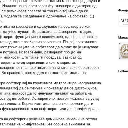
ување на јавните работи во голема мера го определува и
т. Начинот на кој софтверот функционира е диктиран од
Фонда
ј се регулираат правата за тоа како тој може да се
два модела за создавање и одржување на софтвер: (1)
л.
ктики на креирање и одржување на софтвер во кои
т да учествуваат. Во рамките на затворениот модел,
офтверот функционира е невозможен, односно не постои
Минис
та, код што е разбирлив за човекот. Покрај практичната
ност корисниците на софтверот да можат да ја менуваат
е потреби. Истовремено, развојниот процес на
и можности што тој ќе ги поседува, зависат од
верот, а не од корисниците кои го користат.
спарентност на практиките и начините на кои софтверот
Follo
. Во праксата, овој модел е познат како модел на
ра софтвер кој на корисникот му гарантира неограничена
слобода тој да се менува и понатаму да се дистрибуира.
от има можност да го менуваат начинот на работа на
ност од потребите. Истовремено, постои можност за увид
ионалноста. Корисникот има право тие промени да ги
ла функционалноста на софтверот, или диверзифицирала
та на софтерски решенија доминираа набавки на готови
талираат на компјутерите, без особено внимание за