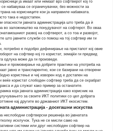
корисници ја имаат или немаат врз софтверот кој го
е се набавуваа се ограничувачки, без можности за
рана на корисниците кои ја направиле набавката.
исто така е недостапен.
ни опасности јавната администрација што треба да ѝ
на во заложништво на понудувачот на софтерот. Во оваа
онатамошниот развој на софтверот, а со тоа и развојот,
те што јавните служби со помош на тој софтвер им ги
.
и, потребно е подобро дефинирање на пристапот кој овие
зборот на софтвер кој го користат, земајќи ги предвид
та одлука може да ги произведе.
ање и промовирање на добрите практики на употреба на
аат јавно и транспарентно, кои се базирани на отворени
бодно користење и чиј изворен код е достапен на
и веќе користат слободен софтвер треба да се охрабрат
ракса и да служат како пример за останатите.
рамка која јавната администрација како корисник на
одлучувањето за своите ИКТ политики со цел добрата
поттикне кај другите во државниот ИКТ екосистем.
вната администрација - досегашни искуства
на неслободни софтверски решенија во јавнатата
тколку исклучок. Тука не се мисли само на
ративни системи или друг неслободен софтвер на
тура што им служи на јавните служби туку се мисли и на