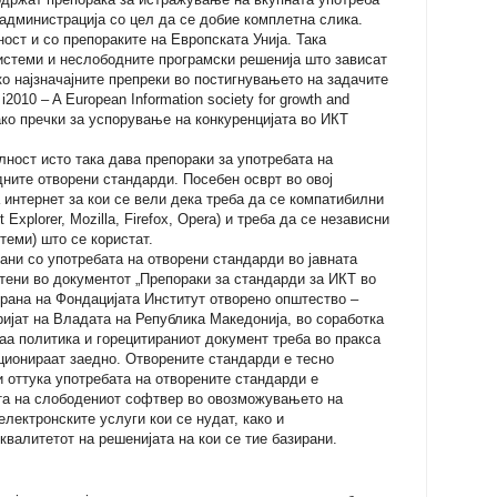
администрација со цел да се добие комплетна слика.
ност и со препораките на Европската Унија. Така
стеми и неслободните програмски решенија што зависат
о најзначајните препреки во постигнувањето на задачите
2010 – A European Information society for growth and
ко пречки за успорување на конкуренцијата во ИКТ
ност исто така дава препораки за употребата на
ните отворени стандарди. Посебен осврт во овој
 интернет за кои се вели дека треба да се компатибилни
 Explorer, Mozilla, Firefox, Opera) и треба да се независни
теми) што се користат.
ани со употребата на отворени стандарди во јавната
тени во документот „Препораки за стандарди за ИКТ во
трана на Фондацијата Институт отворено општество –
ијат на Владата на Република Македонија, во соработка
а политика и горецитираниот документ треба во пракса
ционираат заедно. Отворените стандарди е тесно
 оттука употребата на отворените стандарди е
та на слободениот софтвер во овозможувањето на
електронските услуги кои се нудат, како и
квалитетот на решенијата на кои се тие базирани.