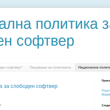
ална политика з
ен софтвер
оден софтвер?
Пишување на политиката
Национална полити
Прикл
а за слободен софтвер
Поште
Форум
т
Следн