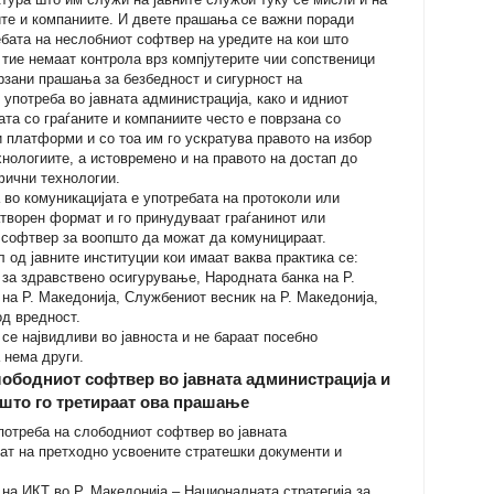
ните и компаниите. И двете прашања се важни поради
ебата на неслобниот софтвер на уредите на кои што
 тие немаат контрола врз компјутерите чии сопственици
оврзани прашања за безбедност и сигурност на
употреба во јавната администрација, како и идниот
ата со граѓаните и компаниите често е поврзана со
 платформи и со тоа им го ускратува правото на избор
хнологиите, а истовремено и на правото на достап до
фични технологии.
а во комуникацијата е употребата на протоколи или
атворен формат и го принудуваат граѓанинот или
 софтвер за воопшто да можат да комуницираат.
л од јавните институции кои имаат ваква практика се:
 за здравствено осигурување, Народната банка на Р.
на Р. Македонија, Службениот весник на Р. Македонија,
од вредност.
се највидливи во јавноста и не бараат посебно
 нема други.
лободниот софтвер во јавната администрација и
што го третираат ова прашање
потреба на слободниот софтвер во јавната
тат на претходно усвоените стратешки документи и
на ИКТ во Р. Македонија – Националната стратегија за