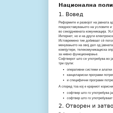
Национална поли
1. Вовед
Реформите и развојот на јавната 
поедноставувањето на условите и у
во секојдневната комуникација. Ус
Интернет, но и на други електронск
Истовремено тие добиваат сѐ погол
менувањето на овој дел од јавната
компјутери, телекомуникациска опр
за нивно функционирање.
Софтверот што се употребува во ј
три групи:
оперативни системи и алатки
канцелариски програми потре
и специфични програми потре
A според тоа кој е крајниот корисни
софтвер што го употребува ја
софтвер што го употребуваат 
2. Отворен и затв