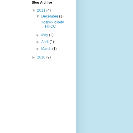
Blog Archive
▼
2011
(4)
▼
December
(1)
Новини околу
НПСС
►
May
(1)
►
April
(1)
►
March
(1)
►
2010
(9)