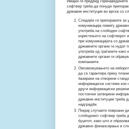
Имајќи ги предвид горенаведените 
софтвер треба да понуди препорак
државни институции во врска со сл
Следејќи ги препораките за
комуникација помеѓу државни
употреба на слободен софтв
користењето на софтверот и
при комуникацијата со држав
државните органи ги нудат п
употреба од граѓаните како 
државните органи ги објавув
компаниите.
Овозможувањето на изборот 
да се гарантира преку план
базирани на отворени станда
информациски системи кои н
други информациски решениј
постоечки затворени информ
државни институции треба д
надградби.
Покрај случаите поврзани д
слободниот софтвер треба д
буџетот, како што е образов
државно финансирање и сли