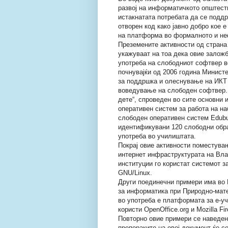
развој на информатичкото општест
истакнатата потребата да се подд
отворен код како јавно добро кое е
на платформа во формалното и не
Преземените активности од страна
укажуваат на тоа дека овие заложб
употреба на слободниот софтвер во
почнувајќи од 2006 година Минист
за поддршка и олеснување на ИКТ в
воведување на слободен софтвер. И
дете“, спроведен во сите основни 
оперативен систем за работа на на
слободен оперативен систем Edubu
идентификувани 120 слободни обра
употреба во училиштата.
Покрај овие активности поместува
интернет инфраструктурата на Вла
институции го користат системот з
GNU/Linux.
Други поединечни примери има во 
за информатика при Природно-мате
во употреба е платформата за е-у
користи OpenOffice.org и Mozilla Fir
Повторно овие примери се наведени
препораките на овој документ ќе 