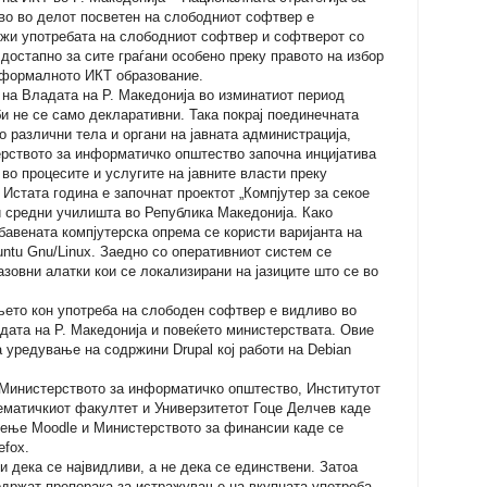
во во делот посветен на слободниот софтвер е
ржи употребата на слободниот софтвер и софтверот со
 достапно за сите граѓани особено преку правото на избор
формалното ИКТ образование.
 на Владата на Р. Македонија во изминатиот период
и не се само декларативни. Така покрај поединечната
 различни тела и органи на јавната администрација,
ерството за информатичко општество започна инцијатива
о процесите и услугите на јавните власти преку
стата година е започнат проектот „Компјутер за секое
и средни училишта во Република Македонија. Како
бавената компјутерска опрема се користи варијанта на
ntu Gnu/Linux. Заедно со оперативниот систем се
зовни алатки кои се локализирани на јазиците што се во
њето кон употреба на слободен софтвер е видливо во
дата на Р. Македонија и повеќето министерствата. Овие
а уредување на содржини Drupal кој работи на Debian
Министерството за информатичко општество, Институтот
матичкиот факултет и Универзитетот Гоце Делчев каде
чење Moodle и Министерството за финансии каде се
efox.
 дека се највидливи, а не дека се единствени. Затоа
содржат препорака за истражување на вкупната употреба