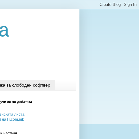
а
ка за слободен софтвер
учи се во дебатата
нската листа
 на IT.com.mk
и настани