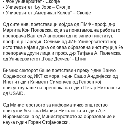
• Фон универзитет - Скопје
• Универзитет Њу Јорк – Скопје
• Универзитет „Американ Колеџ“ – Скопје
Од сите нив, претставици дојдоа од ПМФ - проф. д-р
Маргита Кон Поповска, која за понатамошна работа го
препорача Вангел Ајановски од нејзиниот институт,
проф. д-р Таџедин Селими од ЈИЕ Универзитетот кој
исто така најави дека од оваа образовна институција ќе
препорача други лица и проф. д-р Татјана А. Пачемска
од Универзитетот „Гоце Делчев“ - Штип.
Бизнис секторот беше претставен преку г-дин Ванчо
Орданоски од ИКТ комора, г-дин Сашо Андријески од
Инет и г-дин Климент Симончев од Генреп кој
присуствуваше на препорка на г-дин Петар Николоски
од USAID.
Од Министерството за информатичко општество
присутни беа г-ца Марија Николоска и г-дин Ајет
Ибраимоски, а од Министерството за образование и
наука г-дин Горан Стојановски.