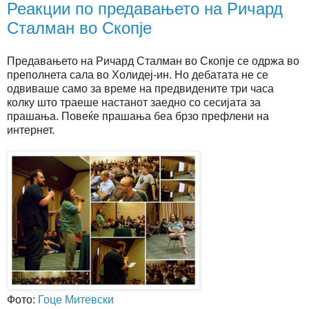
Реакции по предавањето на Ричард
Сталман во Скопје
Предавањето на Ричард Сталман во Скопје се одржа во
преполнета сала во Холидеј-ин. Но дебатата не се
одвиваше само за време на предвидените три часа
колку што траеше настанот заедно со сесијата за
прашања. Повеќе прашања беа брзо префлени на
интернет.
Фото:
Гоце Митевски