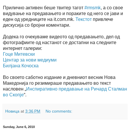
Прилично активен беше твитер тагот
#rmsmk
, а со свое
видување на предавањето и пораките од него се јави и
еден од уредниците на it.com.mk.
Текстот
привлече
дискусија со бројни коментари.
Додека го очекуваме видеото од предавањето, дел од
фотографиите од настанот се достапни на следните
интернет галерии:
Гоце Митевски
Центар за нови медиуми
Билјана Кочоска
Во своето саботно издание и дневниот весник Нова
Македонија го резимираше предавањето во текст
насловен „
Инспиративно предавање на Ричард Сталман
во Скопје
“.
Новица
at
3:36 PM
No comments:
Sunday, June 6, 2010