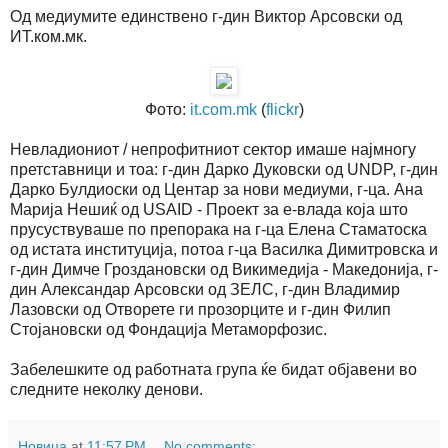
Од медиумите единствено г-дин Виктор Арсовски од
ИТ.ком.мк.
Фото:
it.com.mk
(
flickr
)
Невладиониот / непрофитниот сектор имаше најмногу
претставници и тоа: г-дин Дарко Дуковски од UNDP, г-дин
Дарко Булдиоски од Центар за нови медиуми, г-ца. Ана
Марија Нешиќ од USAID - Проект за е-влада која што
прусуствуваше по препорака на г-ца Елена Стаматоска
од истата институција, потоа г-ца Василка Димитровска и
г-дин Димче Гроздановски од Викимедија - Македонија, г-
дин Александар Арсовски од ЗЕЛС, г-дин Владимир
Лазовски од Отворете ги прозорците и г-дин Филип
Стојановски од Фондација Метаморфозис.
Забелешките од работната група ќе бидат објавени во
следните неколку денови.
Новица
at
11:57 PM
No comments: