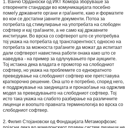
1. Ванчо Орданоски од ИКТ Комора зборуваше за
отворените стандарди во комуникацијата посебно
помеѓу државните органи и граѓаните, како и форматите
во кои се достапни јавните документи. Потоа за
потребата од стимулирање на употребата на слободен
софтвер и кај граѓаните, а не само кај државните
институции. Во врска со софтверот што се употребува
тој укажа на потребата од транспарентност, односно на
потребата за можноста граѓаните да можат да испитаат
дали софтверот навистина работи онака како што се
наведува - на пример за одлучувањето при аукциите.
Тој истакна дека владата е промотор на слободниот
софтвер, но укажа на проблемите со еднократното
преведување на слободниот софтвер кое претставува
краткорочно решение. Она што е потребно, според него,
е поддржување на заедницата и пронаоѓање на одржлив
модел за преведувањето на слободниот софтвер. Тој
исто така укажа на слабото разбирање на различните
лиценци и воопшто правната терминологија во врска со
слободниот софтвер.
2. Филип Стојановски од Фондацијата Метаморфозис
појасни дека во македонскиот правен систем лиценци не