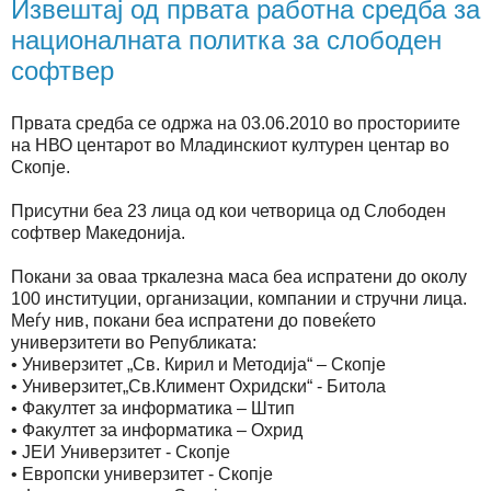
Извештај од првата работна средба за
националната политка за слободен
софтвер
Првата средба се одржа на 03.06.2010 во просториите
на НВО центарот во Младинскиот културен центар во
Скопје.
Присутни беа 23 лица од кои четворица од Слободен
софтвер Македонија.
Покани за оваа тркалезна маса беа испратени до околу
100 институции, организации, компании и стручни лица.
Меѓу нив, покани беа испратени до повеќето
универзитети во Републиката:
• Универзитет „Св. Кирил и Методија“ – Скопје
• Универзитет„Св.Климент Охридски“ - Битола
• Факултет за информатика – Штип
• Факултет за информатика – Охрид
• ЈЕИ Универзитет - Скопје
• Европски универзитет - Скопје