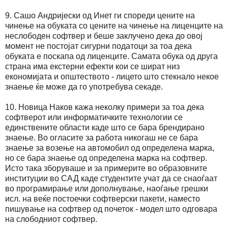
9. Сашо Андријески од Инет ги спореди цените на
чинење на обуката со цените на чинење на лиценците на
неслободен софтвер и беше заклучено дека до овој
момент не постојат сигурни податоци за тоа дека
обуката е поскапа од лиценците. Самата обука од друга
страна има екстерни ефекти кои се шират низ
економијата и општеството - лицето што стекнало некое
знаење ќе може да го употребува секаде.
10. Новица Наков кажа неколку примери за тоа дека
софтверот или информатичките технологии се
единствените области каде што се бара брендирано
знаење. Во огласите за работа никогаш не се бара
знаење за возење на автомобил од определена марка,
но се бара знаење од определена марка на софтвер.
Исто така зборуваше и за примерите во образовните
институции во САД каде студентите учат да се снаоѓаат
во програмирање или дополнување, наоѓање грешки
исл. на веќе постоечки софтверски пакети, наместо
пишување на софтвер од почеток - модел што одговара
на слободниот софтвер.