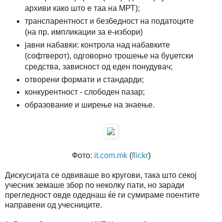
архиви како што е таа на МРТ);
транспарентност и безбедност на податоците
(на пр. импликации за е-избори)
јавни набавки: контрола над набавките
(софтверот), одговорно трошење на буџетски
средства, зависност од еден понудувач;
отворени формати и стандарди;
конкурентност - слободен пазар;
образование и ширење на знаење.
Фото:
it.com.mk
(
flickr
)
Дискусијата се одвиваше во кругови, така што секој
учесник земаше збор по неколку пати, но заради
прегледност овде одеднаш ќе ги сумираме поентите
направени од учесниците.