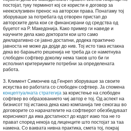
постојат, туку терминот кој се користи е договор за
неексклузивен пренос на авторски права. Понатаму тој
зборуваше за потребата од отворен пристап до
авторските дела кои се финансирани од средства од
буџетот на Р. Македонија. Како пример ги наведе и
научните дела како докторати кои што само
декларативно се јавно достапни, додека практично
јавноста не може да дојде до нив. Тој исто така истакна
дека во барањето решенија не треба да се наметнува
слободен софтвер доколку нема таков што би ги
исполнил критериумите потребни за определената
работа.
3. Климент Симончев од Генреп зборуваше за своите
искуства во работата со слободен софтвер. Ја спомена
концептуалната стратегија
за користење на слободен
софтвер во образованието чиј автор е тој. Од аспект на
бизнисот тој истакна дека како компанија тие секогаш во
договорите со нарачателите на софтверот обезбедуваат
корисникот да има достапност до кодот иако тоа не го
прават според некоја од лиценците што постојат за таа
намена. Со ваквата нивна практика, смета тој, покрај