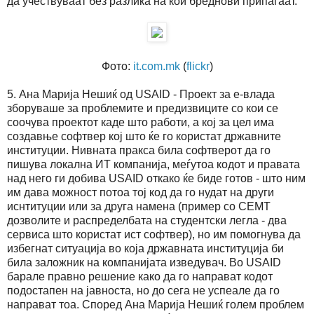
да учествуваат без разлика на кои бреднови припаѓаат.
Фото:
it.com.mk
(
flickr
)
5. Ана Марија Нешиќ од USAID - Проект за е-влада
зборуваше за проблемите и предизвиците со кои се
соочува проектот каде што работи, а кој за цел има
создавње софтвер кој што ќе го користат државните
институции. Нивната пракса била софтверот да го
пишува локална ИТ компанија, меѓутоа кодот и правата
над него ги добива USAID откако ќе биде готов - што ним
им дава можност потоа тој код да го нудат на други
иснтитуции или за друга намена (пример со CEMT
дозволите и распределбата на студентски легла - два
сервиса што користат ист софтвер), но им помогнува да
избегнат ситуација во која државната институција би
била заложник на компанијата изведувач. Во USAID
барале правно решение како да го направат кодот
подостапен на јавноста, но до сега не успеале да го
направат тоа. Според Ана Марија Нешиќ голем проблем