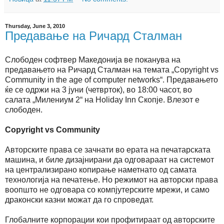
Thursday, June 3, 2010
Предавање на Ричард Сталман
Слободен софтвер Македонија ве поканува на
предавањето на Ричард Сталман на темата „Copyright vs
Community in the age of computer networks“. Предавањето
ќе се одржи на 3 јуни (четврток), во 18:00 часот, во
салата „Милениум 2“ на Holiday Inn Скопје. Влезот е
слободен.
Copyright vs Community
Авторските права се зачнати во ерата на печатарската
машина, и биле дизајнирани да одговараат на системот
на централизирано копирање наметнато од самата
технологија на печатење. Но режимот на авторски права
воопшто не одговара со компјутерските мрежи, и само
драконски казни можат да го спроведат.
Глобалните корпорации кои профитираат од авторските