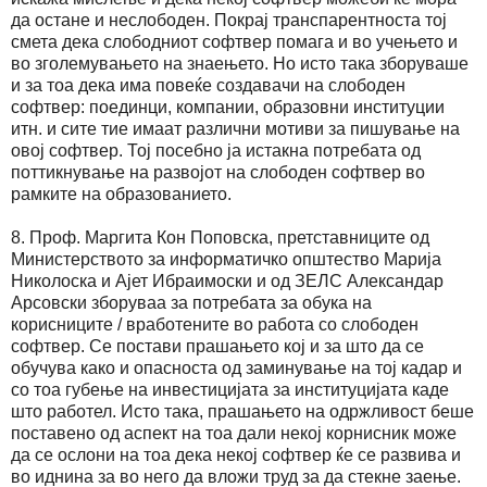
да остане и неслободен. Покрај транспарентноста тој
смета дека слободниот софтвер помага и во учењето и
во зголемувањето на знаењето. Но исто така зборуваше
и за тоа дека има повеќе создавачи на слободен
софтвер: поединци, компании, образовни институции
итн. и сите тие имаат различни мотиви за пишување на
овој софтвер. Тој посебно ја истакна потребата од
поттикнување на развојот на слободен софтвер во
рамките на образованието.
8. Проф. Маргита Кон Поповска, претставниците од
Министерството за информатичко општество Марија
Николоска и Ајет Ибраимоски и од ЗЕЛС Александар
Арсовски зборуваа за потребата за обука на
корисниците / вработените во работа со слободен
софтвер. Се постави прашањето кој и за што да се
обучува како и опасноста од заминување на тој кадар и
со тоа губење на инвестицијата за институцијата каде
што работел. Исто така, прашањето на одржливост беше
поставено од аспект на тоа дали некој корнисник може
да се ослони на тоа дека некој софтвер ќе се развива и
во иднина за во него да вложи труд за да стекне заење.