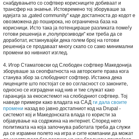
снабдувањето со софтвер корисниците добиваат и
трансфер на знаење. Истовремено тој зборуваше за
идејата за „gated community“ каде достапноста до кодот е
овозможена до поширока, но ограничена база на
корисници. Исто така ја потенцираше разликата помеѓу
готови решенија и „полупрозиводи“ кои треба да се
доработат, истакнувајќи дека голем број на готови
решенија се продаваат многу скапо со само минимални
промени во нивниот изглед.
4. Игор Стаматовски од Слободен софтвер Македонија
зборуваше за сеопфатноста на авторските права кога
станува збор за слободниот софтвер. Истакна дека
лиценците што постојат се во согласност со законите,
односно се изградени над нив и тие служат како
гаранција за екосистемот на слободниот софтвер. Тој
наведе примери како владата на САД
ги дала своите
промени
назад во јавно достапниот код на Drupal -
системот кој и Македонската влада го користи за
објавување на содржина на интернет. Според него
политиката на која започнува работата треба да служи
да се израмни полето на игра и сите компании да можат