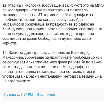
11. Марија Николоска зборуваше и за искуството на МИО
во координирањето на волонтерскиот потфат за
толковен речник на ИТ термини во Македонија и за
проблемите со кои тие сега се соочуваат. Ајет
Ибраимоски зборуваше за предностите во однос на
безбедноста при користењето на слободен софтвер што
произлегува од можноста корисникот да го провери
софтверот за разни безбедносни дупки пред да го
користи.
12. Василка Димитровска археолог, од Викимедија -
Македонија, зборуваше за практичните проблеми со кои
се соочуваат археолозите како фела работејќи во важен
сегмент од јавните активности во Македонија, за
нивната генерална незапознаеност со технологија и
употребата на разни нестандарни методи за евиденција
на артефактите.
Новица
at
7:37 PM
4 comments: