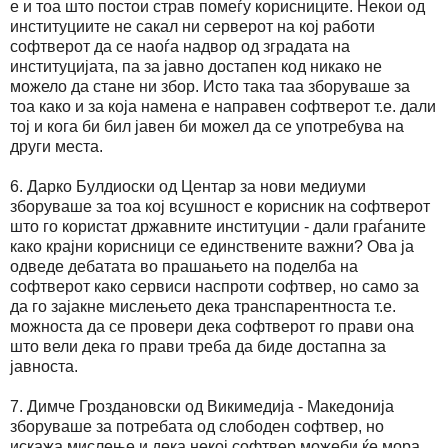
е и тоа што постои страв помеѓу корисниците. Некои од
институциите не сакал ни серверот на кој работи
софтверот да се наоѓа надвор од зградата на
институцијата, па за јавно достапен код никако не
можело да стане ни збор. Исто така таа зборуваше за
тоа како и за која намена е направен софтверот т.е. дали
тој и кога би бил јавен би можел да се употребува на
други места.
6. Дарко Булдиоски од Центар за нови медиуми
зборуваше за тоа кој всушност е корисник на софтверот
што го користат државните институции - дали граѓаните
како крајни корисници се единствените важни? Ова ја
одведе дебатата во прашањето на поделба на
софтверот како сервиси наспроти софтвер, но само за
да го зајакне мислењето дека транспарентноста т.е.
можноста да се провери дека софтверот го прави она
што вели дека го прави треба да биде достапна за
јавноста.
7. Димче Гроздановски од Викимедија - Македонија
зборуваше за потребата од слободен софтвер, но
искажа мислење и дека некој софтвер можеби ќе мора