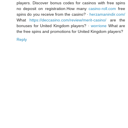
players. Discover bonus codes for casinos with free spins
no deposit on registration.‎How many
casino-roll.com
free
spins do you receive from the casino? ·
herzamanindir.com/
‎What
https://deccasino.com/review/merit-casino/
are the
bonuses for United Kingdom players? ·
worrione
‎What are
the free spins and promotions for United Kingdom players?
Reply