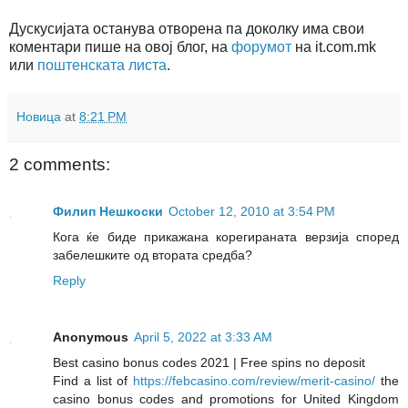
Дускусијата останува отворена па доколку има свои
коментари пише на овој блог, на
форумот
на it.com.mk
или
поштенската листа
.
Новица
at
8:21 PM
2 comments:
Филип Нешкоски
October 12, 2010 at 3:54 PM
Кога ќе биде прикажана корегираната верзија според
забелешките од втората средба?
Reply
Anonymous
April 5, 2022 at 3:33 AM
Best casino bonus codes 2021 | Free spins no deposit
Find a list of
https://febcasino.com/review/merit-casino/
the
casino bonus codes and promotions for United Kingdom